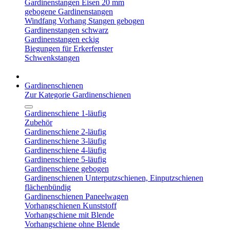
Gardinenstangen Eisen 20 mm
gebogene Gardinenstangen
Windfang Vorhang Stangen gebogen
Gardinenstangen schwarz
Gardinenstangen eckig
Biegungen für Erkerfenster
Schwenkstangen
Gardinenschienen
Zur Kategorie Gardinenschienen
Gardinenschiene 1-läufig
Zubehör
Gardinenschiene 2-läufig
Gardinenschiene 3-läufig
Gardinenschiene 4-läufig
Gardinenschiene 5-läufig
Gardinenschiene gebogen
Gardinenschienen Unterputzschienen, Einputzschienen
flächenbündig
Gardinenschienen Paneelwagen
Vorhangschienen Kunststoff
Vorhangschiene mit Blende
Vorhangschiene ohne Blende