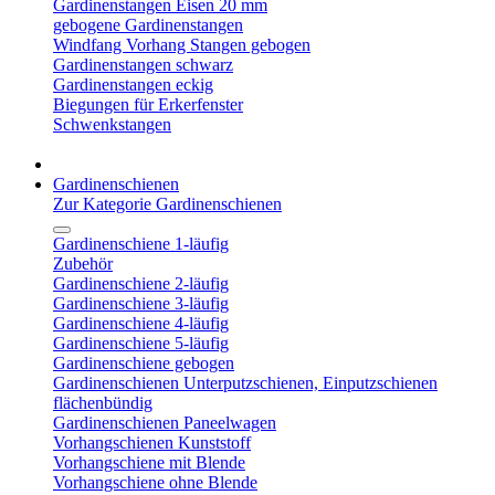
Gardinenstangen Eisen 20 mm
gebogene Gardinenstangen
Windfang Vorhang Stangen gebogen
Gardinenstangen schwarz
Gardinenstangen eckig
Biegungen für Erkerfenster
Schwenkstangen
Gardinenschienen
Zur Kategorie Gardinenschienen
Gardinenschiene 1-läufig
Zubehör
Gardinenschiene 2-läufig
Gardinenschiene 3-läufig
Gardinenschiene 4-läufig
Gardinenschiene 5-läufig
Gardinenschiene gebogen
Gardinenschienen Unterputzschienen, Einputzschienen
flächenbündig
Gardinenschienen Paneelwagen
Vorhangschienen Kunststoff
Vorhangschiene mit Blende
Vorhangschiene ohne Blende