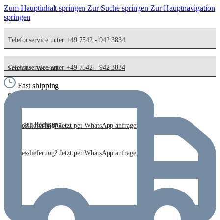
Zum Hauptinhalt springen
Zur Suche springen
Zur Hauptnavigation
springen
Telefonservice unter +49 7542 - 942 3834
Telefonservice unter +49 7542 - 942 3834
Schneller Versand
Fast shipping
Schneller Versand
Kauf auf Rechnung
Kauf auf Rechnung
Expresslieferung? Jetzt per WhatsApp anfragen!
Expresslieferung? Jetzt per WhatsApp anfragen!