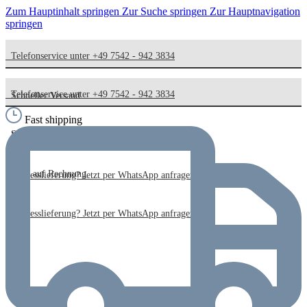
Zum Hauptinhalt springen
Zur Suche springen
Zur Hauptnavigation
springen
Telefonservice unter +49 7542 - 942 3834
Telefonservice unter +49 7542 - 942 3834
Schneller Versand
Fast shipping
Schneller Versand
Kauf auf Rechnung
Kauf auf Rechnung
Expresslieferung? Jetzt per WhatsApp anfragen!
Expresslieferung? Jetzt per WhatsApp anfragen!