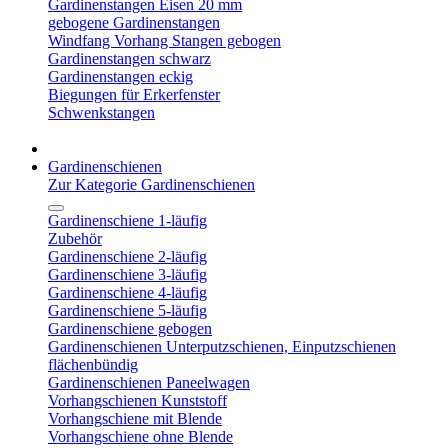
Gardinenstangen Eisen 20 mm
gebogene Gardinenstangen
Windfang Vorhang Stangen gebogen
Gardinenstangen schwarz
Gardinenstangen eckig
Biegungen für Erkerfenster
Schwenkstangen
Gardinenschienen
Zur Kategorie Gardinenschienen
Gardinenschiene 1-läufig
Zubehör
Gardinenschiene 2-läufig
Gardinenschiene 3-läufig
Gardinenschiene 4-läufig
Gardinenschiene 5-läufig
Gardinenschiene gebogen
Gardinenschienen Unterputzschienen, Einputzschienen
flächenbündig
Gardinenschienen Paneelwagen
Vorhangschienen Kunststoff
Vorhangschiene mit Blende
Vorhangschiene ohne Blende