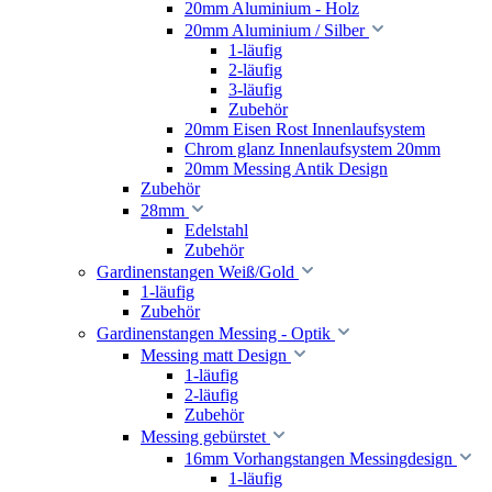
20mm Aluminium - Holz
20mm Aluminium / Silber
1-läufig
2-läufig
3-läufig
Zubehör
20mm Eisen Rost Innenlaufsystem
Chrom glanz Innenlaufsystem 20mm
20mm Messing Antik Design
Zubehör
28mm
Edelstahl
Zubehör
Gardinenstangen Weiß/Gold
1-läufig
Zubehör
Gardinenstangen Messing - Optik
Messing matt Design
1-läufig
2-läufig
Zubehör
Messing gebürstet
16mm Vorhangstangen Messingdesign
1-läufig