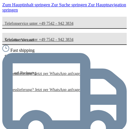
Zum Hauptinhalt springen
Zur Suche springen
Zur Hauptnavigation
springen
Telefonservice unter +49 7542 - 942 3834
Telefonservice unter +49 7542 - 942 3834
Schneller Versand
Fast shipping
Schneller Versand
Kauf auf Rechnung
Kauf auf Rechnung
Expresslieferung? Jetzt per WhatsApp anfragen!
Expresslieferung? Jetzt per WhatsApp anfragen!