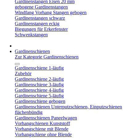
Gardinenstangen Eisen 20 mm
gebogene Gardinenstangen
Windfang Vorhang Stangen gebogen
Gardinenstangen schwarz
Gardinenstangen eckig
Biegungen für Erkerfenster
Schwenkstangen
Gardinenschienen
Zur Kategorie Gardinenschienen
Gardinenschiene 1-läufig
Zubehör
Gardinenschiene 2-läufig
Gardinenschiene 3-läufig
Gardinenschiene 4-läufig
Gardinenschiene 5-läufig
Gardinenschiene gebogen
Gardinenschienen Unterputzschienen, Einputzschienen
flächenbündig
Gardinenschienen Paneelwagen
Vorhangschienen Kunststoff
Vorhangschiene mit Blende
Vorhangschiene ohne Blende