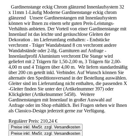
Gardinenstange eckig Chrom glänzend Innenlaufsystem 32
x 11mm 1-Läufig Moderne Gardinenstange eckig chrom
glänzend Unsere Gardinenstangen mit Innenlaufsystem
können wir Ihnen zu einem sehr guten Preis-Leistungs-
Verhältnis anbieten. Der Vorteil von einer Gardinenstange mit
Innenlauf ist das leichte und geräuschlose Gleiten der
Dekoration . im Lieferumfang enthalten: - Endstücke
verchromt - Träger Wandabstand 8 cm verchromt andere
Wandabstände oder 2-lfg. Garnituren auf Anfrage -
Innenlaufprofil Aluminium verchromt Die Stange wird
geliefert mit 2 Trägern für 1,50-2,00 m, 3 Trägern für 2,00-
4,00 m und 4 Trägern über 4,00 m. Wir liefern standardmäßig
über 200 cm geteilt inkl. Verbinder. Auf Wunsch können Sie
alternativ den Speditionsversand in der Bestellung auswählen.
Gleiter sind im Lieferumfang nicht enthalten, die passenden X
-Gleiter finden Sie unter der (Artikelnummer 397) oder
Klickgleiter (Artikelnummer 5458). Weitere
Gardinenstangen mit Innenlauf in großer Auswahl auf
Anfrage oder im Shop erhältlich. Bei Fragen stehen wir Ihnen
als Classico-Design jederzeit gerne zur Verfügung.
Regulärer Preis:
210,24 €
Preise inkl. MwSt. zzgl. Versandkosten
Preise inkl. MwSt. zzgl. Versandkosten