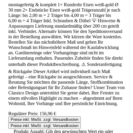
montagefertig & komplett 1× Rundrohr Eisen weiß-gold Ø
30 mm 2× Endstücke Eisen weiß-gold Trägeranzahl je nach
Länge: bis 2,00 m = 2 Träger bis 4,00 m = 3 Träger bis
6,00 m = 4 Träger Inkl. Schrauben & Dübel 💡 Hinweise &
Anpassungen Lieferung standardmäßig über 200 cm geteilt
inkl. Verbinder. Alternativ können Sie den Speditionsversand
in der Bestellung auswählen. Wir kürzen die Ware kostenlos.
Bestellen Sie das nächsthöhere Maß und geben Ihr
Wunschmaß im Hinweisfeld während der Kaufabwicklung
an. Gardinenringe oder Vorhangringe sind nicht im
Lieferumfang enthalten. Passendes Zubehör finden Sie direkt
unterhalb dieser Produktbeschreibung. ⚠️ Sonderanfertigung
& Rückgabe Dieser Artikel wird individuell nach Maß
gefertigt – eine Rückgabe ist ausgeschlossen. Service &
Beratung Sie möchten die passende Länge, Stoffkombination
oder Befestigungsart für Ihr Zuhause finden? Unser Team von
Classico Design unterstützt Sie gerne dabei, Ihre Fenster zu
einem stilvollen Highlight zu machen – abgestimmt auf Ihren
Wohnstil, Ihre Vorhänge und Ihre persönliche Einrichtung.
Regulärer Preis:
156,96 €
Preise inkl. MwSt. zzgl. Versandkosten
Preise inkl. MwSt. zzgl. Versandkosten
Produkt Anzahl: Gib den gewünschten Wert ein oder