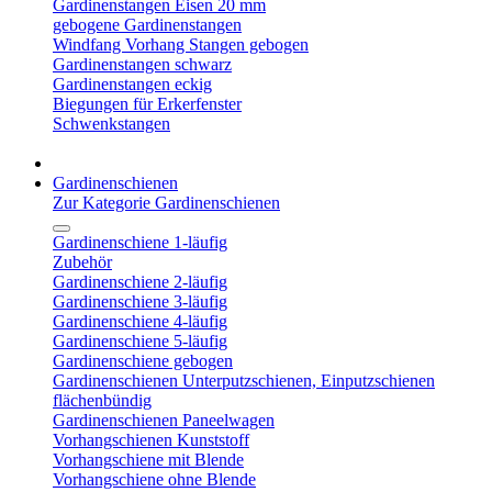
Gardinenstangen Eisen 20 mm
gebogene Gardinenstangen
Windfang Vorhang Stangen gebogen
Gardinenstangen schwarz
Gardinenstangen eckig
Biegungen für Erkerfenster
Schwenkstangen
Gardinenschienen
Zur Kategorie Gardinenschienen
Gardinenschiene 1-läufig
Zubehör
Gardinenschiene 2-läufig
Gardinenschiene 3-läufig
Gardinenschiene 4-läufig
Gardinenschiene 5-läufig
Gardinenschiene gebogen
Gardinenschienen Unterputzschienen, Einputzschienen
flächenbündig
Gardinenschienen Paneelwagen
Vorhangschienen Kunststoff
Vorhangschiene mit Blende
Vorhangschiene ohne Blende