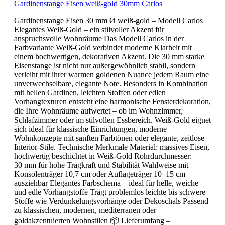
Gardinenstange Eisen weiß-gold 30mm Carlos
Gardinenstange Eisen 30 mm Ø weiß-gold – Modell Carlos
Elegantes Weiß-Gold – ein stilvoller Akzent für
anspruchsvolle Wohnräume Das Modell Carlos in der
Farbvariante Weiß-Gold verbindet moderne Klarheit mit
einem hochwertigen, dekorativen Akzent. Die 30 mm starke
Eisenstange ist nicht nur außergewöhnlich stabil, sondern
verleiht mit ihrer warmen goldenen Nuance jedem Raum eine
unverwechselbare, elegante Note. Besonders in Kombination
mit hellen Gardinen, leichten Stoffen oder edlen
Vorhangtexturen entsteht eine harmonische Fensterdekoration,
die Ihre Wohnräume aufwertet – ob im Wohnzimmer,
Schlafzimmer oder im stilvollen Essbereich. Weiß-Gold eignet
sich ideal für klassische Einrichtungen, moderne
Wohnkonzepte mit sanften Farbtönen oder elegante, zeitlose
Interior-Stile. Technische Merkmale Material: massives Eisen,
hochwertig beschichtet in Weiß-Gold Rohrdurchmesser:
30 mm für hohe Tragkraft und Stabilität Wahlweise mit
Konsolenträger 10,7 cm oder Auflageträger 10–15 cm
ausziehbar Elegantes Farbschema – ideal für helle, weiche
und edle Vorhangstoffe Trägt problemlos leichte bis schwere
Stoffe wie Verdunkelungsvorhänge oder Dekoschals Passend
zu klassischen, modernen, mediterranen oder
goldakzentuierten Wohnstilen 📦 Lieferumfang –