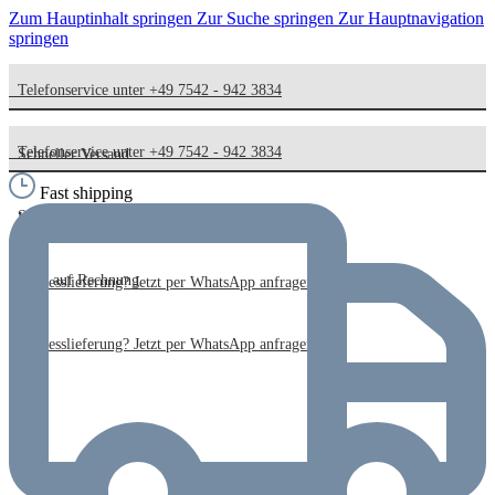
Zum Hauptinhalt springen
Zur Suche springen
Zur Hauptnavigation
springen
Telefonservice unter +49 7542 - 942 3834
Telefonservice unter +49 7542 - 942 3834
Schneller Versand
Fast shipping
Schneller Versand
Kauf auf Rechnung
Kauf auf Rechnung
Expresslieferung? Jetzt per WhatsApp anfragen!
Expresslieferung? Jetzt per WhatsApp anfragen!