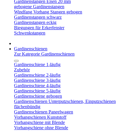
Gardinenstangen Eisen 20 mm
gebogene Gardinenstangen
Windfang Vorhang Stangen gebogen
Gardinenstangen schwarz
Gardinenstangen eckig
Biegungen für Erkerfenster
Schwenkstangen
Gardinenschienen
Zur Kategorie Gardinenschienen
Gardinenschiene 1-läufig
Zubehör
Gardinenschiene 2-läufig
Gardinenschiene 3-läufig
Gardinenschiene 4-läufig
Gardinenschiene 5-läufig
Gardinenschiene gebogen
Gardinenschienen Unterputzschienen, Einputzschienen
flächenbündig
Gardinenschienen Paneelwagen
Vorhangschienen Kunststoff
Vorhangschiene mit Blende
Vorhangschiene ohne Blende