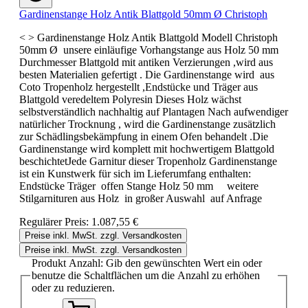
Gardinenstange Holz Antik Blattgold 50mm Ø Christoph
< > Gardinenstange Holz Antik Blattgold Modell Christoph
50mm Ø unsere einläufige Vorhangstange aus Holz 50 mm
Durchmesser Blattgold mit antiken Verzierungen ,wird aus
besten Materialien gefertigt . Die Gardinenstange wird aus
Coto Tropenholz hergestellt ,Endstücke und Träger aus
Blattgold veredeltem Polyresin Dieses Holz wächst
selbstverständlich nachhaltig auf Plantagen Nach aufwendiger
natürlicher Trocknung , wird die Gardinenstange zusätzlich
zur Schädlingsbekämpfung in einem Ofen behandelt .Die
Gardinenstange wird komplett mit hochwertigem Blattgold
beschichtetJede Garnitur dieser Tropenholz Gardinenstange
ist ein Kunstwerk für sich im Lieferumfang enthalten:
Endstücke Träger offen Stange Holz 50 mm weitere
Stilgarnituren aus Holz in großer Auswahl auf Anfrage
Regulärer Preis:
1.087,55 €
Preise inkl. MwSt. zzgl. Versandkosten
Preise inkl. MwSt. zzgl. Versandkosten
Produkt Anzahl: Gib den gewünschten Wert ein oder
benutze die Schaltflächen um die Anzahl zu erhöhen
oder zu reduzieren.