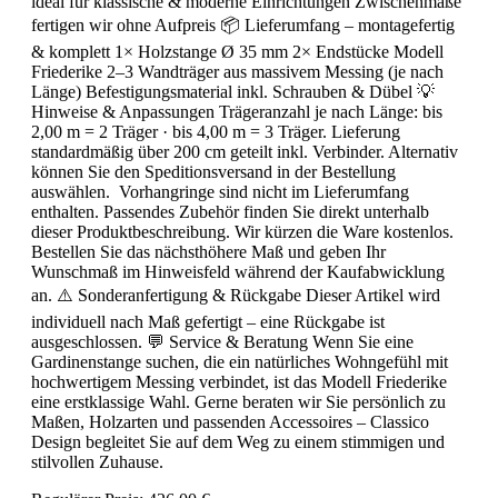
ideal für klassische & moderne Einrichtungen Zwischenmaße
fertigen wir ohne Aufpreis 📦 Lieferumfang – montagefertig
& komplett 1× Holzstange Ø 35 mm 2× Endstücke Modell
Friederike 2–3 Wandträger aus massivem Messing (je nach
Länge) Befestigungsmaterial inkl. Schrauben & Dübel 💡
Hinweise & Anpassungen Trägeranzahl je nach Länge: bis
2,00 m = 2 Träger · bis 4,00 m = 3 Träger. Lieferung
standardmäßig über 200 cm geteilt inkl. Verbinder. Alternativ
können Sie den Speditionsversand in der Bestellung
auswählen. Vorhangringe sind nicht im Lieferumfang
enthalten. Passendes Zubehör finden Sie direkt unterhalb
dieser Produktbeschreibung. Wir kürzen die Ware kostenlos.
Bestellen Sie das nächsthöhere Maß und geben Ihr
Wunschmaß im Hinweisfeld während der Kaufabwicklung
an. ⚠️ Sonderanfertigung & Rückgabe Dieser Artikel wird
individuell nach Maß gefertigt – eine Rückgabe ist
ausgeschlossen. 💬 Service & Beratung Wenn Sie eine
Gardinenstange suchen, die ein natürliches Wohngefühl mit
hochwertigem Messing verbindet, ist das Modell Friederike
eine erstklassige Wahl. Gerne beraten wir Sie persönlich zu
Maßen, Holzarten und passenden Accessoires – Classico
Design begleitet Sie auf dem Weg zu einem stimmigen und
stilvollen Zuhause.