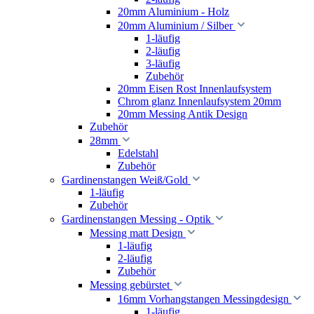
20mm Aluminium - Holz
20mm Aluminium / Silber
1-läufig
2-läufig
3-läufig
Zubehör
20mm Eisen Rost Innenlaufsystem
Chrom glanz Innenlaufsystem 20mm
20mm Messing Antik Design
Zubehör
28mm
Edelstahl
Zubehör
Gardinenstangen Weiß/Gold
1-läufig
Zubehör
Gardinenstangen Messing - Optik
Messing matt Design
1-läufig
2-läufig
Zubehör
Messing gebürstet
16mm Vorhangstangen Messingdesign
1-läufig