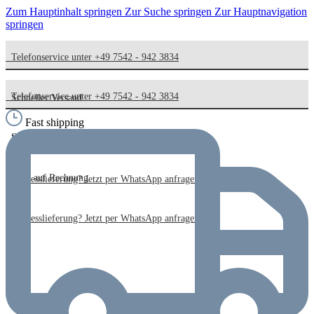
Zum Hauptinhalt springen
Zur Suche springen
Zur Hauptnavigation
springen
Telefonservice unter +49 7542 - 942 3834
Telefonservice unter +49 7542 - 942 3834
Schneller Versand
Fast shipping
Schneller Versand
Kauf auf Rechnung
Kauf auf Rechnung
Expresslieferung? Jetzt per WhatsApp anfragen!
Expresslieferung? Jetzt per WhatsApp anfragen!