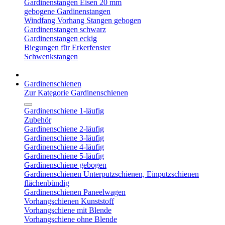
Gardinenstangen Eisen 20 mm
gebogene Gardinenstangen
Windfang Vorhang Stangen gebogen
Gardinenstangen schwarz
Gardinenstangen eckig
Biegungen für Erkerfenster
Schwenkstangen
Gardinenschienen
Zur Kategorie Gardinenschienen
Gardinenschiene 1-läufig
Zubehör
Gardinenschiene 2-läufig
Gardinenschiene 3-läufig
Gardinenschiene 4-läufig
Gardinenschiene 5-läufig
Gardinenschiene gebogen
Gardinenschienen Unterputzschienen, Einputzschienen
flächenbündig
Gardinenschienen Paneelwagen
Vorhangschienen Kunststoff
Vorhangschiene mit Blende
Vorhangschiene ohne Blende