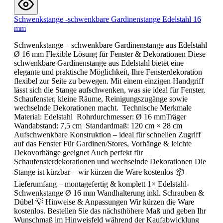
Schwenkstange -schwenkbare Gardinenstange Edelstahl 16
mm
Schwenkstange – schwenkbare Gardinenstange aus Edelstahl
Ø 16 mm Flexible Lösung für Fenster & Dekorationen Diese
schwenkbare Gardinenstange aus Edelstahl bietet eine
elegante und praktische Möglichkeit, Ihre Fensterdekoration
flexibel zur Seite zu bewegen. Mit einem einzigen Handgriff
lässt sich die Stange aufschwenken, was sie ideal für Fenster,
Schaufenster, kleine Räume, Reinigungszugänge sowie
wechselnde Dekorationen macht. Technische Merkmale
Material: Edelstahl Rohrdurchmesser: Ø 16 mmTräger
Wandabstand: 7,5 cm Standardmaß: 120 cm × 28 cm
Aufschwenkbare Konstruktion – ideal für schnellen Zugriff
auf das Fenster Für Gardinen/Stores, Vorhänge & leichte
Dekovorhänge geeignet Auch perfekt für
Schaufensterdekorationen und wechselnde Dekorationen Die
Stange ist kürzbar – wir kürzen die Ware kostenlos 📦
Lieferumfang – montagefertig & komplett 1× Edelstahl-
Schwenkstange Ø 16 mm Wandhalterung inkl. Schrauben &
Dübel 💡 Hinweise & Anpassungen Wir kürzen die Ware
kostenlos. Bestellen Sie das nächsthöhere Maß und geben Ihr
Wunschmaß im Hinweisfeld während der Kaufabwicklung