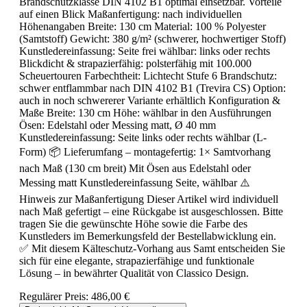
Brandschutzklasse DIN 4102 B1 optimal einsetzbar. Vorteile
auf einen Blick Maßanfertigung: nach individuellen
Höhenangaben Breite: 130 cm Material: 100 % Polyester
(Samtstoff) Gewicht: 380 g/m² (schwerer, hochwertiger Stoff)
Kunstledereinfassung: Seite frei wählbar: links oder rechts
Blickdicht & strapazierfähig: polsterfähig mit 100.000
Scheuertouren Farbechtheit: Lichtecht Stufe 6 Brandschutz:
schwer entflammbar nach DIN 4102 B1 (Trevira CS) Option:
auch in noch schwererer Variante erhältlich Konfiguration &
Maße Breite: 130 cm Höhe: wählbar in den Ausführungen
Ösen: Edelstahl oder Messing matt, Ø 40 mm
Kunstledereinfassung: Seite links oder rechts wählbar (L-
Form) 📦 Lieferumfang – montagefertig: 1× Samtvorhang
nach Maß (130 cm breit) Mit Ösen aus Edelstahl oder
Messing matt Kunstledereinfassung Seite, wählbar ⚠️
Hinweis zur Maßanfertigung Dieser Artikel wird individuell
nach Maß gefertigt – eine Rückgabe ist ausgeschlossen. Bitte
tragen Sie die gewünschte Höhe sowie die Farbe des
Kunstleders im Bemerkungsfeld der Bestellabwicklung ein.
✅ Mit diesem Kälteschutz-Vorhang aus Samt entscheiden Sie
sich für eine elegante, strapazierfähige und funktionale
Lösung – in bewährter Qualität von Classico Design.
Regulärer Preis:
486,00 €