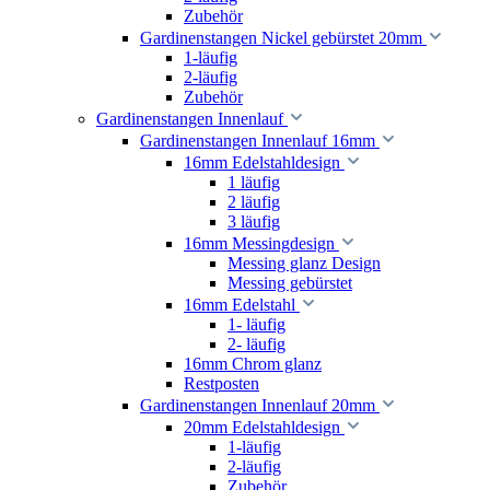
Zubehör
Gardinenstangen Nickel gebürstet 20mm
1-läufig
2-läufig
Zubehör
Gardinenstangen Innenlauf
Gardinenstangen Innenlauf 16mm
16mm Edelstahldesign
1 läufig
2 läufig
3 läufig
16mm Messingdesign
Messing glanz Design
Messing gebürstet
16mm Edelstahl
1- läufig
2- läufig
16mm Chrom glanz
Restposten
Gardinenstangen Innenlauf 20mm
20mm Edelstahldesign
1-läufig
2-läufig
Zubehör