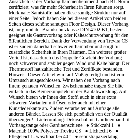
Zusätzlich ist der Vorhang flammenhemmend nach B1-Norm
zertifiziert, was für mehr Sicherheit in Ihren Räumen sorgt.
Merkmale: Samtstoffe haben diese samtige Struktur nur auf
einer Seite. Jedoch haben Sie bei diesem Artikel von beiden
Seiten dieses schöne samtigen Floor Design. Dieser Vorhang
ist, aufgrund der Brandschutzklasse DIN 4102 B1, bestens
geeignet als Gastrovorhang oder Kälteschutzvorhang für den
öffentlichen Bereich. Dank der Verwendung von Trevira CS
ist er zudem dauerhaft schwer entflammbar und sorgt für
zusätzliche Sicherheit in Ihren Räumen. Ein weiterer großer
Vorteil ist, dass durch das Doppelte Gewicht der Vorhang
noch schwerer und stabiler gegen Wind und Kälte hängt. Der
Thermostoff hat zahlreiche Test und Zertifikate bestanden.
Hinweis: Dieser Artikel wird auf Maß gefertigt und ist vom
Umtausch ausgeschlossen. Wir nähen den Vorhang nach
Ihrem genauen Wünschen. Zwischenmaße tragen Sie bitte
einfach in das Bemerkungsfeld in der Kaufabwicklung. Auf
Wunsch bieten wir Ihnen den Stoff, auch in einer extra
schweren Varianten mit Ösen oder auch mit einer
Kunstlederkante an. Zudem verarbeiten auf Anfrage alle
anderen Bänder. Lassen Sie sich persönlich von der Qualität
überzeugen! Lieferumfang: Dekoschal mit Gardinenband für
Vorhangstange oder Gardinenschiene ● Stückzahl 1 ●
Material: 100% Polyester Trevira CS ● Lichtecht 6 ●
Pflegeleicht - waschbar bei 40 ° ● sehr strapazierfähig