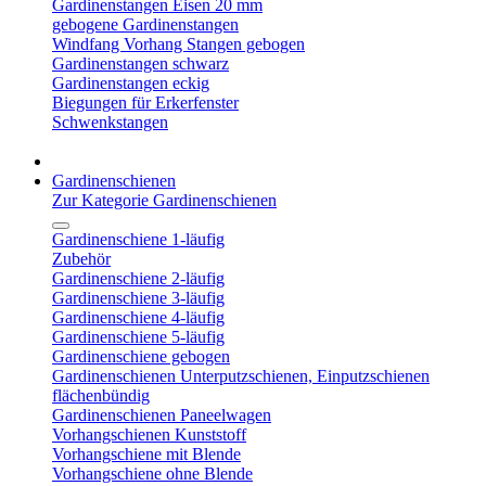
Gardinenstangen Eisen 20 mm
gebogene Gardinenstangen
Windfang Vorhang Stangen gebogen
Gardinenstangen schwarz
Gardinenstangen eckig
Biegungen für Erkerfenster
Schwenkstangen
Gardinenschienen
Zur Kategorie Gardinenschienen
Gardinenschiene 1-läufig
Zubehör
Gardinenschiene 2-läufig
Gardinenschiene 3-läufig
Gardinenschiene 4-läufig
Gardinenschiene 5-läufig
Gardinenschiene gebogen
Gardinenschienen Unterputzschienen, Einputzschienen
flächenbündig
Gardinenschienen Paneelwagen
Vorhangschienen Kunststoff
Vorhangschiene mit Blende
Vorhangschiene ohne Blende