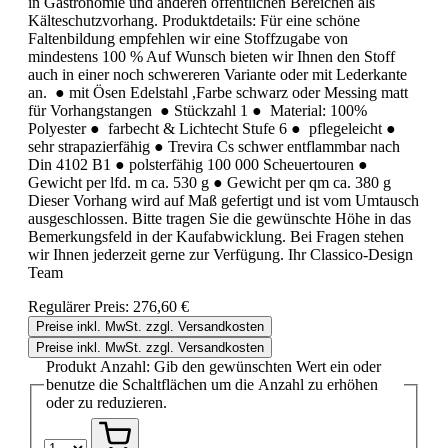
in Gastronomie und anderen öffentlichen Bereichen als
Kälteschutzvorhang. Produktdetails: Für eine schöne
Faltenbildung empfehlen wir eine Stoffzugabe von
mindestens 100 % Auf Wunsch bieten wir Ihnen den Stoff
auch in einer noch schwereren Variante oder mit Lederkante
an. ● mit Ösen Edelstahl ,Farbe schwarz oder Messing matt
für Vorhangstangen ● Stückzahl 1 ● Material: 100%
Polyester ● farbecht & Lichtecht Stufe 6 ● pflegeleicht ●
sehr strapazierfähig ● Trevira Cs schwer entflammbar nach
Din 4102 B1 ● polsterfähig 100 000 Scheuertouren ●
Gewicht per lfd. m ca. 530 g ● Gewicht per qm ca. 380 g
Dieser Vorhang wird auf Maß gefertigt und ist vom Umtausch
ausgeschlossen. Bitte tragen Sie die gewünschte Höhe in das
Bemerkungsfeld in der Kaufabwicklung. Bei Fragen stehen
wir Ihnen jederzeit gerne zur Verfügung. Ihr Classico-Design
Team
Regulärer Preis:
276,60 €
Preise inkl. MwSt. zzgl. Versandkosten
Preise inkl. MwSt. zzgl. Versandkosten
Produkt Anzahl: Gib den gewünschten Wert ein oder
benutze die Schaltflächen um die Anzahl zu erhöhen
oder zu reduzieren.