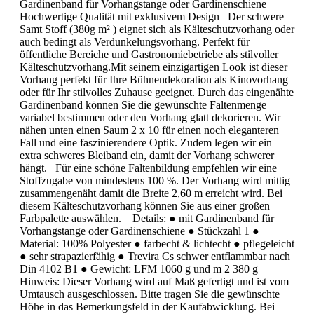
Gardinenband für Vorhangstange oder Gardinenschiene
Hochwertige Qualität mit exklusivem Design Der schwere
Samt Stoff (380g m² ) eignet sich als Kälteschutzvorhang oder
auch bedingt als Verdunkelungsvorhang. Perfekt für
öffentliche Bereiche und Gastronomiebetriebe als stilvoller
Kälteschutzvorhang.Mit seinem einzigartigen Look ist dieser
Vorhang perfekt für Ihre Bühnendekoration als Kinovorhang
oder für Ihr stilvolles Zuhause geeignet. Durch das eingenähte
Gardinenband können Sie die gewünschte Faltenmenge
variabel bestimmen oder den Vorhang glatt dekorieren. Wir
nähen unten einen Saum 2 x 10 für einen noch eleganteren
Fall und eine faszinierendere Optik. Zudem legen wir ein
extra schweres Bleiband ein, damit der Vorhang schwerer
hängt. Für eine schöne Faltenbildung empfehlen wir eine
Stoffzugabe von mindestens 100 %. Der Vorhang wird mittig
zusammengenäht damit die Breite 2,60 m erreicht wird. Bei
diesem Kälteschutzvorhang können Sie aus einer großen
Farbpalette auswählen. Details: ● mit Gardinenband für
Vorhangstange oder Gardinenschiene ● Stückzahl 1 ●
Material: 100% Polyester ● farbecht & lichtecht ● pflegeleicht
● sehr strapazierfähig ● Trevira Cs schwer entflammbar nach
Din 4102 B1 ● Gewicht: LFM 1060 g und m 2 380 g
Hinweis: Dieser Vorhang wird auf Maß gefertigt und ist vom
Umtausch ausgeschlossen. Bitte tragen Sie die gewünschte
Höhe in das Bemerkungsfeld in der Kaufabwicklung. Bei