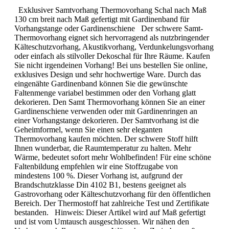
Exklusiver Samtvorhang Thermovorhang Schal nach Maß
130 cm breit nach Maß gefertigt mit Gardinenband für
Vorhangstange oder Gardinenschiene Der schwere Samt-
Thermovorhang eignet sich hervorragend als nutzbringender
Kälteschutzvorhang, Akustikvorhang, Verdunkelungsvorhang
oder einfach als stilvoller Dekoschal für Ihre Räume. Kaufen
Sie nicht irgendeinen Vorhang! Bei uns bestellen Sie online,
exklusives Design und sehr hochwertige Ware. Durch das
eingenähte Gardinenband können Sie die gewünschte
Faltenmenge variabel bestimmen oder den Vorhang glatt
dekorieren. Den Samt Thermovorhang können Sie an einer
Gardinenschiene verwenden oder mit Gardinenringen an
einer Vorhangstange dekorieren. Der Samtvorhang ist die
Geheimformel, wenn Sie einen sehr eleganten
Thermovorhang kaufen möchten. Der schwere Stoff hilft
Ihnen wunderbar, die Raumtemperatur zu halten. Mehr
Wärme, bedeutet sofort mehr Wohlbefinden! Für eine schöne
Faltenbildung empfehlen wir eine Stoffzugabe von
mindestens 100 %. Dieser Vorhang ist, aufgrund der
Brandschutzklasse Din 4102 B1, bestens geeignet als
Gastrovorhang oder Kälteschutzvorhang für den öffentlichen
Bereich. Der Thermostoff hat zahlreiche Test und Zertifikate
bestanden. Hinweis: Dieser Artikel wird auf Maß gefertigt
und ist vom Umtausch ausgeschlossen. Wir nähen den