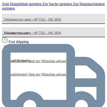
Zum Hauptinhalt springen
Zur Suche springen
Zur Hauptnavigation
springen
Telefonservice unter +49 7542 - 942 3834
Telefonservice unter +49 7542 - 942 3834
Schneller Versand
Fast shipping
Schneller Versand
Kauf auf Rechnung
Kauf auf Rechnung
Expresslieferung? Jetzt per WhatsApp anfragen!
Expresslieferung? Jetzt per WhatsApp anfragen!