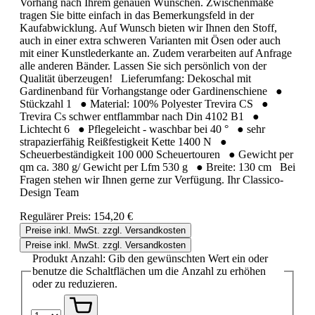
Vorhang nach Ihrem genauen Wünschen. Zwischenmaße
tragen Sie bitte einfach in das Bemerkungsfeld in der
Kaufabwicklung. Auf Wunsch bieten wir Ihnen den Stoff,
auch in einer extra schweren Varianten mit Ösen oder auch
mit einer Kunstlederkante an. Zudem verarbeiten auf Anfrage
alle anderen Bänder. Lassen Sie sich persönlich von der
Qualität überzeugen! Lieferumfang: Dekoschal mit
Gardinenband für Vorhangstange oder Gardinenschiene ●
Stückzahl 1 ● Material: 100% Polyester Trevira CS ●
Trevira Cs schwer entflammbar nach Din 4102 B1 ●
Lichtecht 6 ● Pflegeleicht - waschbar bei 40 ° ● sehr
strapazierfähig Reißfestigkeit Kette 1400 N ●
Scheuerbeständigkeit 100 000 Scheuertouren ● Gewicht per
qm ca. 380 g/ Gewicht per Lfm 530 g ● Breite: 130 cm Bei
Fragen stehen wir Ihnen gerne zur Verfügung. Ihr Classico-
Design Team
Regulärer Preis:
154,20 €
Preise inkl. MwSt. zzgl. Versandkosten
Preise inkl. MwSt. zzgl. Versandkosten
Produkt Anzahl: Gib den gewünschten Wert ein oder
benutze die Schaltflächen um die Anzahl zu erhöhen
oder zu reduzieren.