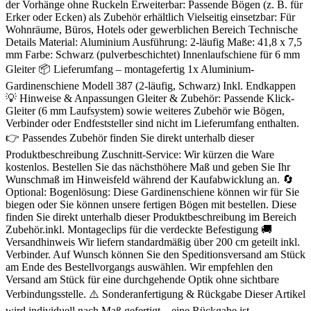
der Vorhänge ohne Ruckeln Erweiterbar: Passende Bögen (z. B. für
Erker oder Ecken) als Zubehör erhältlich Vielseitig einsetzbar: Für
Wohnräume, Büros, Hotels oder gewerblichen Bereich Technische
Details Material: Aluminium Ausführung: 2-läufig Maße: 41,8 x 7,5
mm Farbe: Schwarz (pulverbeschichtet) Innenlaufschiene für 6 mm
Gleiter 📦 Lieferumfang – montagefertig 1x Aluminium-
Gardinenschiene Modell 387 (2-läufig, Schwarz) Inkl. Endkappen
💡 Hinweise & Anpassungen Gleiter & Zubehör: Passende Klick-
Gleiter (6 mm Laufsystem) sowie weiteres Zubehör wie Bögen,
Verbinder oder Endfeststeller sind nicht im Lieferumfang enthalten.
👉 Passendes Zubehör finden Sie direkt unterhalb dieser
Produktbeschreibung Zuschnitt-Service: Wir kürzen die Ware
kostenlos. Bestellen Sie das nächsthöhere Maß und geben Sie Ihr
Wunschmaß im Hinweisfeld während der Kaufabwicklung an. 🔄
Optional: Bogenlösung: Diese Gardinenschiene können wir für Sie
biegen oder Sie können unsere fertigen Bögen mit bestellen. Diese
finden Sie direkt unterhalb dieser Produktbeschreibung im Bereich
Zubehör.inkl. Montageclips für die verdeckte Befestigung 🚚
Versandhinweis Wir liefern standardmäßig über 200 cm geteilt inkl.
Verbinder. Auf Wunsch können Sie den Speditionsversand am Stück
am Ende des Bestellvorgangs auswählen. Wir empfehlen den
Versand am Stück für eine durchgehende Optik ohne sichtbare
Verbindungsstelle. ⚠️ Sonderanfertigung & Rückgabe Dieser Artikel
wird individuell nach Maß gefertigt – eine Rückgabe ist