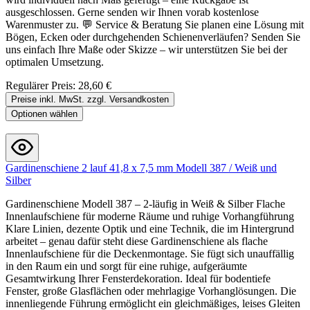
ausgeschlossen. Gerne senden wir Ihnen vorab kostenlose
Warenmuster zu. 💬 Service & Beratung Sie planen eine Lösung mit
Bögen, Ecken oder durchgehenden Schienenverläufen? Senden Sie
uns einfach Ihre Maße oder Skizze – wir unterstützen Sie bei der
optimalen Umsetzung.
Regulärer Preis:
28,60 €
Preise inkl. MwSt. zzgl. Versandkosten
Optionen wählen
Gardinenschiene 2 lauf 41,8 x 7,5 mm Modell 387 / Weiß und
Silber
Gardinenschiene Modell 387 – 2-läufig in Weiß & Silber Flache
Innenlaufschiene für moderne Räume und ruhige Vorhangführung
Klare Linien, dezente Optik und eine Technik, die im Hintergrund
arbeitet – genau dafür steht diese Gardinenschiene als flache
Innenlaufschiene für die Deckenmontage. Sie fügt sich unauffällig
in den Raum ein und sorgt für eine ruhige, aufgeräumte
Gesamtwirkung Ihrer Fensterdekoration. Ideal für bodentiefe
Fenster, große Glasflächen oder mehrlagige Vorhanglösungen. Die
innenliegende Führung ermöglicht ein gleichmäßiges, leises Gleiten