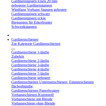
Gardinenstangen Eisen 20 mm
gebogene Gardinenstangen
Windfang Vorhang Stangen gebogen
Gardinenstangen schwarz
Gardinenstangen eckig
Biegungen für Erkerfenster
Schwenkstangen
Gardinenschienen
Zur Kategorie Gardinenschienen
Gardinenschiene 1-läufig
Zubehör
Gardinenschiene 2-läufig
Gardinenschiene 3-läufig
Gardinenschiene 4-läufig
Gardinenschiene 5-läufig
Gardinenschiene gebogen
Gardinenschienen Unterputzschienen, Einputzschienen
flächenbündig
Gardinenschienen Paneelwagen
Vorhangschienen Kunststoff
Vorhangschiene mit Blende
Vorhangschiene ohne Blende