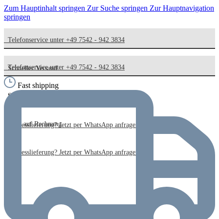
Zum Hauptinhalt springen
Zur Suche springen
Zur Hauptnavigation
springen
Telefonservice unter +49 7542 - 942 3834
Telefonservice unter +49 7542 - 942 3834
Schneller Versand
Fast shipping
Schneller Versand
Kauf auf Rechnung
Kauf auf Rechnung
Expresslieferung? Jetzt per WhatsApp anfragen!
Expresslieferung? Jetzt per WhatsApp anfragen!