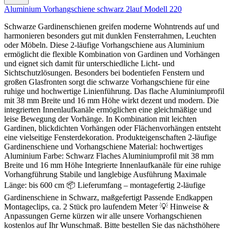
Aluminium Vorhangschiene schwarz 2lauf Modell 220
Schwarze Gardinenschienen greifen moderne Wohntrends auf und
harmonieren besonders gut mit dunklen Fensterrahmen, Leuchten
oder Möbeln. Diese 2-läufige Vorhangschiene aus Aluminium
ermöglicht die flexible Kombination von Gardinen und Vorhängen
und eignet sich damit für unterschiedliche Licht- und
Sichtschutzlösungen. Besonders bei bodentiefen Fenstern und
großen Glasfronten sorgt die schwarze Vorhangschiene für eine
ruhige und hochwertige Linienführung. Das flache Aluminiumprofil
mit 38 mm Breite und 16 mm Höhe wirkt dezent und modern. Die
integrierten Innenlaufkanäle ermöglichen eine gleichmäßige und
leise Bewegung der Vorhänge. In Kombination mit leichten
Gardinen, blickdichten Vorhängen oder Flächenvorhängen entsteht
eine vielseitige Fensterdekoration. Produkteigenschaften 2-läufige
Gardinenschiene und Vorhangschiene Material: hochwertiges
Aluminium Farbe: Schwarz Flaches Aluminiumprofil mit 38 mm
Breite und 16 mm Höhe Integrierte Innenlaufkanäle für eine ruhige
Vorhangführung Stabile und langlebige Ausführung Maximale
Länge: bis 600 cm 📦 Lieferumfang – montagefertig 2-läufige
Gardinenschiene in Schwarz, maßgefertigt Passende Endkappen
Montageclips, ca. 2 Stück pro laufendem Meter 💡 Hinweise &
Anpassungen Gerne kürzen wir alle unsere Vorhangschienen
kostenlos auf Ihr Wunschmaß. Bitte bestellen Sie das nächsthöhere