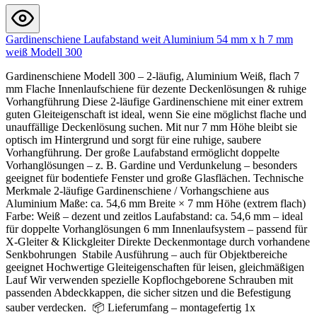
Gardinenschiene Laufabstand weit Aluminium 54 mm x h 7 mm
weiß Modell 300
Gardinenschiene Modell 300 – 2-läufig, Aluminium Weiß, flach 7
mm Flache Innenlaufschiene für dezente Deckenlösungen & ruhige
Vorhangführung Diese 2-läufige Gardinenschiene mit einer extrem
guten Gleiteigenschaft ist ideal, wenn Sie eine möglichst flache und
unauffällige Deckenlösung suchen. Mit nur 7 mm Höhe bleibt sie
optisch im Hintergrund und sorgt für eine ruhige, saubere
Vorhangführung. Der große Laufabstand ermöglicht doppelte
Vorhanglösungen – z. B. Gardine und Verdunkelung – besonders
geeignet für bodentiefe Fenster und große Glasflächen. Technische
Merkmale 2-läufige Gardinenschiene / Vorhangschiene aus
Aluminium Maße: ca. 54,6 mm Breite × 7 mm Höhe (extrem flach)
Farbe: Weiß – dezent und zeitlos Laufabstand: ca. 54,6 mm – ideal
für doppelte Vorhanglösungen 6 mm Innenlaufsystem – passend für
X-Gleiter & Klickgleiter Direkte Deckenmontage durch vorhandene
Senkbohrungen Stabile Ausführung – auch für Objektbereiche
geeignet Hochwertige Gleiteigenschaften für leisen, gleichmäßigen
Lauf Wir verwenden spezielle Kopflochgeborene Schrauben mit
passenden Abdeckkappen, die sicher sitzen und die Befestigung
sauber verdecken. 📦 Lieferumfang – montagefertig 1x