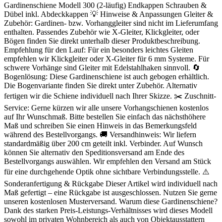
Gardinenschiene Modell 300 (2-läufig) Endkappen Schrauben &
Dübel inkl. Abdeckkappen 💡 Hinweise & Anpassungen Gleiter &
Zubehör: Gardinen- bzw. Vorhanggleiter sind nicht im Lieferumfang
enthalten. Passendes Zubehör wie X-Gleiter, Klickgleiter, oder
Bögen finden Sie direkt unterhalb dieser Produktbeschreibung.
Empfehlung für den Lauf: Für ein besonders leichtes Gleiten
empfehlen wir Klickgleiter oder X-Gleiter für 6 mm Systeme. Für
schwere Vorhänge sind Gleiter mit Edelstahlhaken sinnvoll. 🔄
Bogenlösung: Diese Gardinenschiene ist auch gebogen erhältlich.
Die Bogenvariante finden Sie direkt unter Zubehör. Alternativ
fertigen wir die Schiene individuell nach Ihrer Skizze. ✂️ Zuschnitt-
Service: Gerne kürzen wir alle unsere Vorhangschienen kostenlos
auf Ihr Wunschmaß. Bitte bestellen Sie einfach das nächsthöhere
Maß und schreiben Sie einen Hinweis in das Bemerkungsfeld
während des Bestellvorgangs. 🚚 Versandhinweis: Wir liefern
standardmäßig über 200 cm geteilt inkl. Verbinder. Auf Wunsch
können Sie alternativ den Speditionsversand am Ende des
Bestellvorgangs auswählen. Wir empfehlen den Versand am Stück
für eine durchgehende Optik ohne sichtbare Verbindungsstelle. ⚠️
Sonderanfertigung & Rückgabe Dieser Artikel wird individuell nach
Maß gefertigt – eine Rückgabe ist ausgeschlossen. Nutzen Sie gerne
unseren kostenlosen Musterversand. Warum diese Gardinenschiene?
Dank des starken Preis-Leistungs-Verhältnisses wird dieses Modell
sowohl im privaten Wohnbereich als auch von Objektausstattern