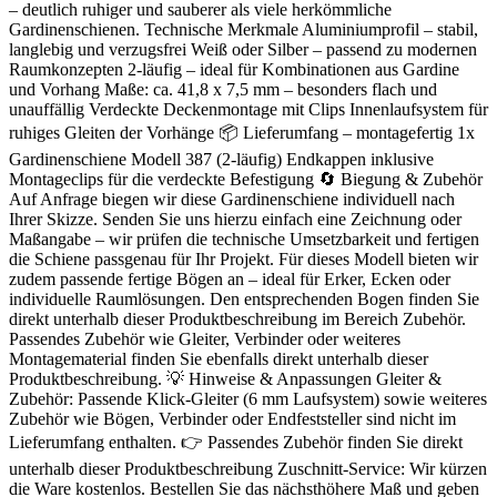
– deutlich ruhiger und sauberer als viele herkömmliche
Gardinenschienen. Technische Merkmale Aluminiumprofil – stabil,
langlebig und verzugsfrei Weiß oder Silber – passend zu modernen
Raumkonzepten 2-läufig – ideal für Kombinationen aus Gardine
und Vorhang Maße: ca. 41,8 x 7,5 mm – besonders flach und
unauffällig Verdeckte Deckenmontage mit Clips Innenlaufsystem für
ruhiges Gleiten der Vorhänge 📦 Lieferumfang – montagefertig 1x
Gardinenschiene Modell 387 (2-läufig) Endkappen inklusive
Montageclips für die verdeckte Befestigung 🔄 Biegung & Zubehör
Auf Anfrage biegen wir diese Gardinenschiene individuell nach
Ihrer Skizze. Senden Sie uns hierzu einfach eine Zeichnung oder
Maßangabe – wir prüfen die technische Umsetzbarkeit und fertigen
die Schiene passgenau für Ihr Projekt. Für dieses Modell bieten wir
zudem passende fertige Bögen an – ideal für Erker, Ecken oder
individuelle Raumlösungen. Den entsprechenden Bogen finden Sie
direkt unterhalb dieser Produktbeschreibung im Bereich Zubehör.
Passendes Zubehör wie Gleiter, Verbinder oder weiteres
Montagematerial finden Sie ebenfalls direkt unterhalb dieser
Produktbeschreibung. 💡 Hinweise & Anpassungen Gleiter &
Zubehör: Passende Klick-Gleiter (6 mm Laufsystem) sowie weiteres
Zubehör wie Bögen, Verbinder oder Endfeststeller sind nicht im
Lieferumfang enthalten. 👉 Passendes Zubehör finden Sie direkt
unterhalb dieser Produktbeschreibung Zuschnitt-Service: Wir kürzen
die Ware kostenlos. Bestellen Sie das nächsthöhere Maß und geben