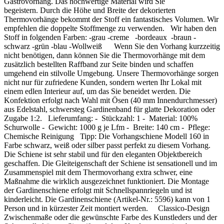
Gastrovorhang. Das hochwertige Material wird Sie
begeistern. Durch die Höhe und Breite der dekorierten
Thermovorhänge bekommt der Stoff ein fantastisches Volumen. Wir
empfehlen die doppelte Stoffmenge zu verwenden. Wir haben den
Stoff in folgenden Farben: -grau -creme -bordeaux -braun -
schwarz -grün -blau -Wollweiß Wenn Sie den Vorhang kurzzeitig
nicht benötigen, dann können Sie die Thermovorhänge mit dem
zusätzlich bestellten Raffband zur Seite binden und schaffen
umgehend ein stilvolle Umgebung. Unsere Thermovorhänge sorgen
nicht nur für zufriedene Kunden, sondern werten Ihr Lokal mit
einem edlen Interieur auf, um das Sie beneidet werden. Die
Konfektion erfolgt nach Wahl mit Ösen (40 mm Innendurchmesser)
aus Edelstahl, schwersteg Gardinenband für glatte Dekoration oder
Zugabe 1:2. Lieferumfang: - Stückzahl: 1 - Material: 100%
Schurwolle - Gewicht: 1000 g je Lfm - Breite: 140 cm - Pflege:
Chemische Reinigung Tipp: Die Vorhangschiene Modell 160 in
Farbe schwarz, weiß oder silber passt perfekt zu diesem Vorhang.
Die Schiene ist sehr stabil und für den eleganten Objektbereich
geschaffen. Die Gleiteigenschaft der Schiene ist sensationell und im
Zusammenspiel mit dem Thermovorhang extra schwer, eine
Maßnahme die wirklich ausgezeichnet funktioniert. Die Montage
der Gardinenschiene erfolgt mit Schnellspannriegeln und ist
kinderleicht. Die Gardinenschiene (Artikel-Nr.: 5596) kann von 1
Person und in kürzester Zeit montiert werden. Classico-Design
Zwischenmaße oder die gewünschte Farbe des Kunstleders und der