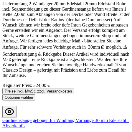
Lieferumfang 2 Wandlager 20mm Edelstahl 20mm Edelstahl Rohr
incl. Segmentbiegung zu dieser Gardinenstange liefern wir Ihnen 1
Kette 2,00m zum Abhängen von der Decke oder Wand Breite ist der
Durchmesser Tiefe ist der Radius (der halbe Durchmesser) Auf
Wunsch können wir breite oder tiefe Ihren Gegebenheiten anpassen
Gerne erstellen wir ein Angebot. Der Versand erfolgt komplett am
Stück, weitere Gardinenstangen gebogen in unserem Shop und auf
Anfrage. Wir fertigen jedes beliebige Maß - bitte stellen Sie eine
Anfrage. Für sehr schwere Vorhänge auch in 30mm Ø möglich. ⚠️
Sonderanfertigung & Rückgabe Dieser Artikel wird individuell nach
Maß gefertigt – eine Rückgabe ist ausgeschlossen. Wählen Sie Ihre
Wunschlänge und erleben Sie hochwertige Handwerksqualität von
Classico Design – gefertigt mit Präzision und Liebe zum Detail für
Ihr Zuhause.
Regulärer Preis:
324,00 €
Preise inkl. MwSt. zzgl. Versandkosten
Optionen wählen
Gardinenstange gebogen für Windfang Vorhänge 30 mm Edelstahl -
Abverkauf -