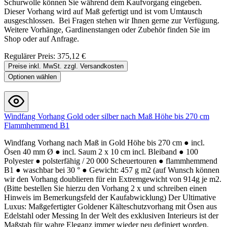
Schurwolle können Sie während dem Kaufvorgang eingeben.
Dieser Vorhang wird auf Maß gefertigt und ist vom Umtausch
ausgeschlossen. Bei Fragen stehen wir Ihnen gerne zur Verfügung.
Weitere Vorhänge, Gardinenstangen oder Zubehör finden Sie im
Shop oder auf Anfrage.
Regulärer Preis:
375,12 €
Preise inkl. MwSt. zzgl. Versandkosten
Optionen wählen
Windfang Vorhang Gold oder silber nach Maß Höhe bis 270 cm
Flammhemmend B1
Windfang Vorhang nach Maß in Gold Höhe bis 270 cm ● incl.
Ösen 40 mm Ø ● incl. Saum 2 x 10 cm incl. Bleiband ● 100
Polyester ● polsterfähig / 20 000 Scheuertouren ● flammhemmend
B1 ● waschbar bei 30 ° ● Gewicht: 457 g m2 (auf Wunsch können
wir den Vorhang doublieren für ein Extremgewicht von 914g je m2.
(Bitte bestellen Sie hierzu den Vorhang 2 x und schreiben einen
Hinweis im Bemerkungsfeld der Kaufabwicklung) Der Ultimative
Luxus: Maßgefertigter Goldener Kälteschutzvorhang mit Ösen aus
Edelstahl oder Messing In der Welt des exklusiven Interieurs ist der
Maßstab für wahre Eleganz immer wieder neu definiert worden.