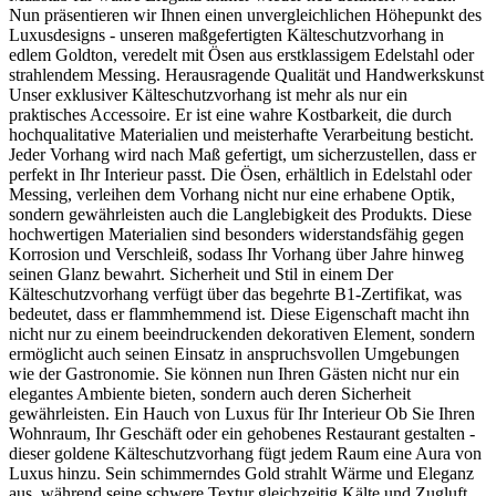
Nun präsentieren wir Ihnen einen unvergleichlichen Höhepunkt des
Luxusdesigns - unseren maßgefertigten Kälteschutzvorhang in
edlem Goldton, veredelt mit Ösen aus erstklassigem Edelstahl oder
strahlendem Messing. Herausragende Qualität und Handwerkskunst
Unser exklusiver Kälteschutzvorhang ist mehr als nur ein
praktisches Accessoire. Er ist eine wahre Kostbarkeit, die durch
hochqualitative Materialien und meisterhafte Verarbeitung besticht.
Jeder Vorhang wird nach Maß gefertigt, um sicherzustellen, dass er
perfekt in Ihr Interieur passt. Die Ösen, erhältlich in Edelstahl oder
Messing, verleihen dem Vorhang nicht nur eine erhabene Optik,
sondern gewährleisten auch die Langlebigkeit des Produkts. Diese
hochwertigen Materialien sind besonders widerstandsfähig gegen
Korrosion und Verschleiß, sodass Ihr Vorhang über Jahre hinweg
seinen Glanz bewahrt. Sicherheit und Stil in einem Der
Kälteschutzvorhang verfügt über das begehrte B1-Zertifikat, was
bedeutet, dass er flammhemmend ist. Diese Eigenschaft macht ihn
nicht nur zu einem beeindruckenden dekorativen Element, sondern
ermöglicht auch seinen Einsatz in anspruchsvollen Umgebungen
wie der Gastronomie. Sie können nun Ihren Gästen nicht nur ein
elegantes Ambiente bieten, sondern auch deren Sicherheit
gewährleisten. Ein Hauch von Luxus für Ihr Interieur Ob Sie Ihren
Wohnraum, Ihr Geschäft oder ein gehobenes Restaurant gestalten -
dieser goldene Kälteschutzvorhang fügt jedem Raum eine Aura von
Luxus hinzu. Sein schimmerndes Gold strahlt Wärme und Eleganz
aus, während seine schwere Textur gleichzeitig Kälte und Zugluft