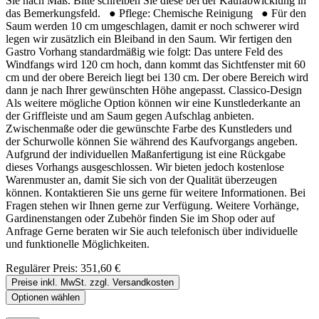
Sie nach Maß. Bitte schreiben Sie diese bei der Kaufabwicklung in
das Bemerkungsfeld. ● Pflege: Chemische Reinigung ● Für den
Saum werden 10 cm umgeschlagen, damit er noch schwerer wird
legen wir zusätzlich ein Bleiband in den Saum. Wir fertigen den
Gastro Vorhang standardmäßig wie folgt: Das untere Feld des
Windfangs wird 120 cm hoch, dann kommt das Sichtfenster mit 60
cm und der obere Bereich liegt bei 130 cm. Der obere Bereich wird
dann je nach Ihrer gewünschten Höhe angepasst. Classico-Design
Als weitere mögliche Option können wir eine Kunstlederkante an
der Griffleiste und am Saum gegen Aufschlag anbieten.
Zwischenmaße oder die gewünschte Farbe des Kunstleders und
der Schurwolle können Sie während des Kaufvorgangs angeben.
Aufgrund der individuellen Maßanfertigung ist eine Rückgabe
dieses Vorhangs ausgeschlossen. Wir bieten jedoch kostenlose
Warenmuster an, damit Sie sich von der Qualität überzeugen
können. Kontaktieren Sie uns gerne für weitere Informationen. Bei
Fragen stehen wir Ihnen gerne zur Verfügung. Weitere Vorhänge,
Gardinenstangen oder Zubehör finden Sie im Shop oder auf
Anfrage Gerne beraten wir Sie auch telefonisch über individuelle
und funktionelle Möglichkeiten.
Regulärer Preis:
351,60 €
Preise inkl. MwSt. zzgl. Versandkosten
Optionen wählen