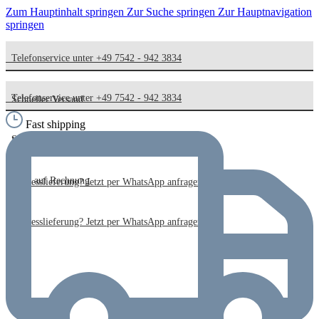
Zum Hauptinhalt springen
Zur Suche springen
Zur Hauptnavigation
springen
Telefonservice unter +49 7542 - 942 3834
Telefonservice unter +49 7542 - 942 3834
Schneller Versand
Fast shipping
Schneller Versand
Kauf auf Rechnung
Kauf auf Rechnung
Expresslieferung? Jetzt per WhatsApp anfragen!
Expresslieferung? Jetzt per WhatsApp anfragen!