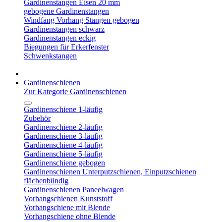
Gardinenstangen Eisen 20 mm
gebogene Gardinenstangen
Windfang Vorhang Stangen gebogen
Gardinenstangen schwarz
Gardinenstangen eckig
Biegungen für Erkerfenster
Schwenkstangen
Gardinenschienen
Zur Kategorie Gardinenschienen
Gardinenschiene 1-läufig
Zubehör
Gardinenschiene 2-läufig
Gardinenschiene 3-läufig
Gardinenschiene 4-läufig
Gardinenschiene 5-läufig
Gardinenschiene gebogen
Gardinenschienen Unterputzschienen, Einputzschienen
flächenbündig
Gardinenschienen Paneelwagen
Vorhangschienen Kunststoff
Vorhangschiene mit Blende
Vorhangschiene ohne Blende