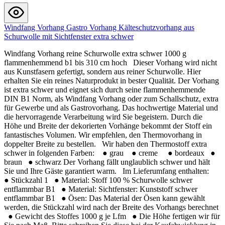
Windfang Vorhang Gastro Vorhang Kälteschutzvorhang aus
Schurwolle mit Sichtfenster extra schwer
Windfang Vorhang reine Schurwolle extra schwer 1000 g
flammenhemmend b1 bis 310 cm hoch Dieser Vorhang wird nicht
aus Kunstfasern gefertigt, sondern aus reiner Schurwolle. Hier
erhalten Sie ein reines Naturprodukt in bester Qualität. Der Vorhang
ist extra schwer und eignet sich durch seine flammenhemmende
DIN B1 Norm, als Windfang Vorhang oder zum Schallschutz, extra
für Gewerbe und als Gastrovorhang. Das hochwertige Material und
die hervorragende Verarbeitung wird Sie begeistern. Durch die
Höhe und Breite der dekorierten Vorhänge bekommt der Stoff ein
fantastisches Volumen. Wir empfehlen, den Thermovorhang in
doppelter Breite zu bestellen. Wir haben den Thermostoff extra
schwer in folgenden Farben: ● grau ● creme ● bordeaux ●
braun ● schwarz Der Vorhang fällt unglaublich schwer und hält
Sie und Ihre Gäste garantiert warm. Im Lieferumfang enthalten:
● Stückzahl 1 ● Material: Stoff 100 % Schurwolle schwer
entflammbar B1 ● Material: Sichtfenster: Kunststoff schwer
entflammbar B1 ● Ösen: Das Material der Ösen kann gewählt
werden, die Stückzahl wird nach der Breite des Vorhangs berechnet
● Gewicht des Stoffes 1000 g je Lfm ● Die Höhe fertigen wir für