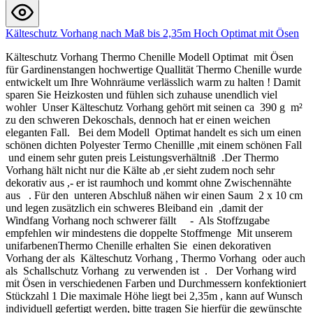
Kälteschutz Vorhang nach Maß bis 2,35m Hoch Optimat mit Ösen
Kälteschutz Vorhang Thermo Chenille Modell Optimat mit Ösen
für Gardinenstangen hochwertige Quallität Thermo Chenille wurde
entwickelt um Ihre Wohnräume verlässlich warm zu halten ! Damit
sparen Sie Heizkosten und fühlen sich zuhause unendlich viel
wohler Unser Kälteschutz Vorhang gehört mit seinen ca 390 g m²
zu den schweren Dekoschals, dennoch hat er einen weichen
eleganten Fall. Bei dem Modell Optimat handelt es sich um einen
schönen dichten Polyester Termo Chenillle ,mit einem schönen Fall
und einem sehr guten preis Leistungsverhältniß .Der Thermo
Vorhang hält nicht nur die Kälte ab ,er sieht zudem noch sehr
dekorativ aus ,- er ist raumhoch und kommt ohne Zwischennähte
aus . Für den unteren Abschluß nähen wir einen Saum 2 x 10 cm
und legen zusätzlich ein schweres Bleiband ein ,damit der
Windfang Vorhang noch schwerer fällt - Als Stoffzugabe
empfehlen wir mindestens die doppelte Stoffmenge Mit unserem
unifarbenenThermo Chenille erhalten Sie einen dekorativen
Vorhang der als Kälteschutz Vorhang , Thermo Vorhang oder auch
als Schallschutz Vorhang zu verwenden ist . Der Vorhang wird
mit Ösen in verschiedenen Farben und Durchmessern konfektioniert
Stückzahl 1 Die maximale Höhe liegt bei 2,35m , kann auf Wunsch
individuell gefertigt werden, bitte tragen Sie hierfür die gewünschte