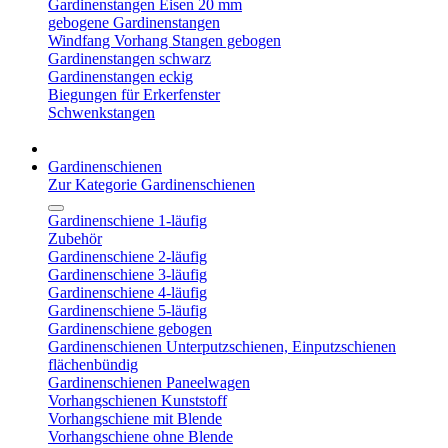
Gardinenstangen Eisen 20 mm
gebogene Gardinenstangen
Windfang Vorhang Stangen gebogen
Gardinenstangen schwarz
Gardinenstangen eckig
Biegungen für Erkerfenster
Schwenkstangen
Gardinenschienen
Zur Kategorie Gardinenschienen
Gardinenschiene 1-läufig
Zubehör
Gardinenschiene 2-läufig
Gardinenschiene 3-läufig
Gardinenschiene 4-läufig
Gardinenschiene 5-läufig
Gardinenschiene gebogen
Gardinenschienen Unterputzschienen, Einputzschienen
flächenbündig
Gardinenschienen Paneelwagen
Vorhangschienen Kunststoff
Vorhangschiene mit Blende
Vorhangschiene ohne Blende