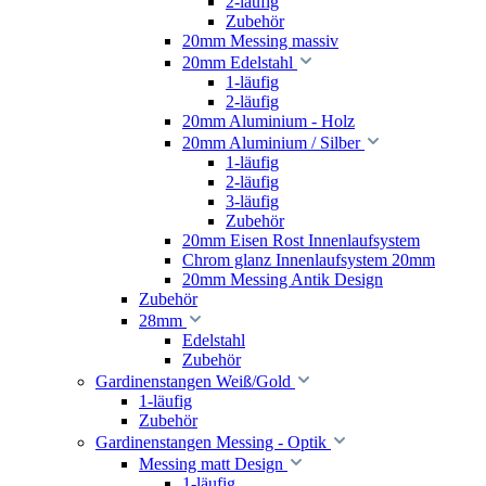
2-läufig
Zubehör
20mm Messing massiv
20mm Edelstahl
1-läufig
2-läufig
20mm Aluminium - Holz
20mm Aluminium / Silber
1-läufig
2-läufig
3-läufig
Zubehör
20mm Eisen Rost Innenlaufsystem
Chrom glanz Innenlaufsystem 20mm
20mm Messing Antik Design
Zubehör
28mm
Edelstahl
Zubehör
Gardinenstangen Weiß/Gold
1-läufig
Zubehör
Gardinenstangen Messing - Optik
Messing matt Design
1-läufig