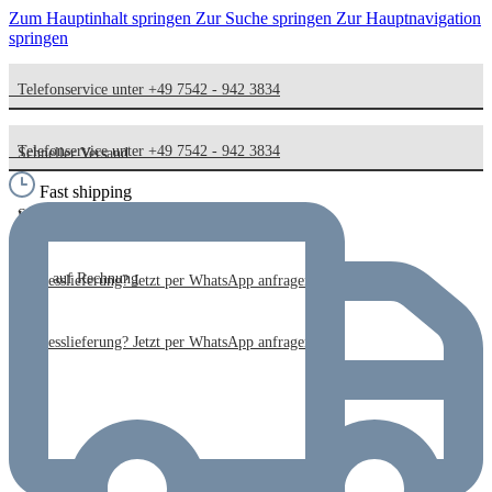
Zum Hauptinhalt springen
Zur Suche springen
Zur Hauptnavigation
springen
Telefonservice unter +49 7542 - 942 3834
Telefonservice unter +49 7542 - 942 3834
Schneller Versand
Fast shipping
Schneller Versand
Kauf auf Rechnung
Kauf auf Rechnung
Expresslieferung? Jetzt per WhatsApp anfragen!
Expresslieferung? Jetzt per WhatsApp anfragen!