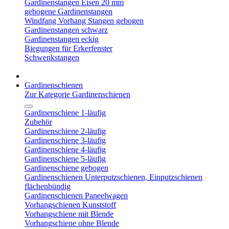
Gardinenstangen Eisen 20 mm
gebogene Gardinenstangen
Windfang Vorhang Stangen gebogen
Gardinenstangen schwarz
Gardinenstangen eckig
Biegungen für Erkerfenster
Schwenkstangen
Gardinenschienen
Zur Kategorie Gardinenschienen
Gardinenschiene 1-läufig
Zubehör
Gardinenschiene 2-läufig
Gardinenschiene 3-läufig
Gardinenschiene 4-läufig
Gardinenschiene 5-läufig
Gardinenschiene gebogen
Gardinenschienen Unterputzschienen, Einputzschienen
flächenbündig
Gardinenschienen Paneelwagen
Vorhangschienen Kunststoff
Vorhangschiene mit Blende
Vorhangschiene ohne Blende