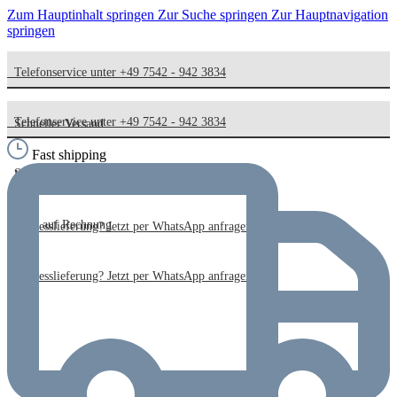
Zum Hauptinhalt springen
Zur Suche springen
Zur Hauptnavigation
springen
Telefonservice unter +49 7542 - 942 3834
Telefonservice unter +49 7542 - 942 3834
Schneller Versand
Fast shipping
Schneller Versand
Kauf auf Rechnung
Kauf auf Rechnung
Expresslieferung? Jetzt per WhatsApp anfragen!
Expresslieferung? Jetzt per WhatsApp anfragen!