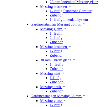
28 mm Innenlauf Messing glanz
Messing bronziert
1- läufig Rundrohr Garnitur
Zubehör
1- läufig Innenlaufsystem
Gardinenstangen Messing 30 mm
Messing glanz
1- läufig
2- läufig
Zubehör
Messing bronziert
1- läufig
Zubehör
30 mm Chrom glanz
1 - läufig
Zubehör
Messing matt
1-läufig
Zubehör
Messing antik
Zubehör
Gardinenstangen Messing 35 mm
Messing glanz
1- läufig