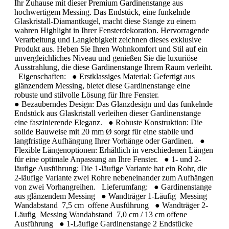
Ihr Zuhause mit dieser Premium Gardinenstange aus
hochwertigem Messing. Das Endstück, eine funkelnde
Glaskristall-Diamantkugel, macht diese Stange zu einem
wahren Highlight in Ihrer Fensterdekoration. Hervorragende
Verarbeitung und Langlebigkeit zeichnen dieses exklusive
Produkt aus. Heben Sie Ihren Wohnkomfort und Stil auf ein
unvergleichliches Niveau und genießen Sie die luxuriöse
Ausstrahlung, die diese Gardinenstange Ihrem Raum verleiht.
Eigenschaften: ● Erstklassiges Material: Gefertigt aus
glänzendem Messing, bietet diese Gardinenstange eine
robuste und stilvolle Lösung für Ihre Fenster.
● Bezauberndes Design: Das Glanzdesign und das funkelnde
Endstück aus Glaskristall verleihen dieser Gardinenstange
eine faszinierende Eleganz. ● Robuste Konstruktion: Die
solide Bauweise mit 20 mm Ø sorgt für eine stabile und
langfristige Aufhängung Ihrer Vorhänge oder Gardinen. ●
Flexible Längenoptionen: Erhältlich in verschiedenen Längen
für eine optimale Anpassung an Ihre Fenster. ● 1- und 2-
läufige Ausführung: Die 1-läufige Variante hat ein Rohr, die
2-läufige Variante zwei Rohre nebeneinander zum Aufhängen
von zwei Vorhangreihen. Lieferumfang: ● Gardinenstange
aus glänzendem Messing ● Wandträger 1-Läufig Messing
Wandabstand 7,5 cm offene Ausführung ● Wandträger 2-
Läufig Messing Wandabstand 7,0 cm / 13 cm offene
Ausführung ● 1-Läufige Gardinenstange 2 Endstücke