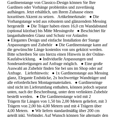
Gardinenstange von Classico-Design können Sie Ihre
Gardinen oder Vorhänge problemlos und zuverlässig
aufhängen. Jetzt erhältlich, um Ihrem Zuhause einen
luxuriösen Akzent zu setzen. Artikelmerkmale: ● Die
Vorhangstange wird aus robustem und glänzendem Messing
hergestellt ● Die Träger haben einen 16,0 cm Wandabstand
(optional kürzbar) bis Mitte Messingrohr ● Beschichtet für
langanhaltenden Glanz und Schutz vor Anlaufen
● Elegantes Design und einfache Installation der Stange
Anpassungen und Zubehör ● Die Gardinenstange kann auf
die gewünschte Länge kostenlos von uns gekürzt werden.
Bitte schreiben Sie uns hierzu einen Hinweis in der Online-
Kaufabwicklung. ● Individuelle Anpassungen und
Sonderanfertigungen auf Anfrage möglich. ● Eine große
Auswahl an Zubehör finden Sie bei uns im Shop oder auf
Anfrage. Lieferhinweis: ● 1x Gardinenstange aus Messing
glanz, Elegante Endstücke, 2x hochwertige Wandträger und
alle erforderlichen Montagematerialien. ● Gardinenringe
sind nicht im Lieferumfang enthalten, können jedoch separat
unten, nach der Beschreibung, unter dem verlinkten Zubehör
bestellt werden. ● Die Gardinenstange wird mit 2
Trägern für Längen von 1,50 bis 2,00 Metern geliefert, mit 3
Trägern von 2,00 bis 4,00 Metern und mit 4 Trägern über
4,00 Metern. ● Wir liefern standardmäßig über 200 cm
geteilt inkl. Verbinder. Auf Wunsch können Sie alternativ den