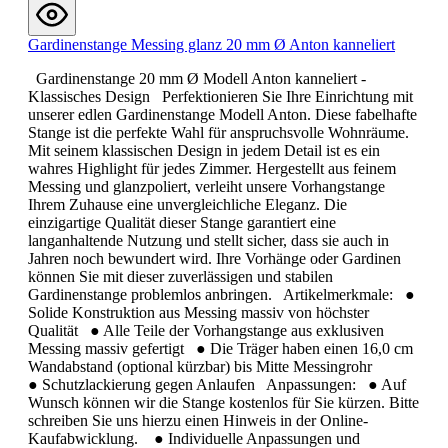
Gardinenstange Messing glanz 20 mm Ø Anton kanneliert
Gardinenstange 20 mm Ø Modell Anton kanneliert -
Klassisches Design Perfektionieren Sie Ihre Einrichtung mit
unserer edlen Gardinenstange Modell Anton. Diese fabelhafte
Stange ist die perfekte Wahl für anspruchsvolle Wohnräume.
Mit seinem klassischen Design in jedem Detail ist es ein
wahres Highlight für jedes Zimmer. Hergestellt aus feinem
Messing und glanzpoliert, verleiht unsere Vorhangstange
Ihrem Zuhause eine unvergleichliche Eleganz. Die
einzigartige Qualität dieser Stange garantiert eine
langanhaltende Nutzung und stellt sicher, dass sie auch in
Jahren noch bewundert wird. Ihre Vorhänge oder Gardinen
können Sie mit dieser zuverlässigen und stabilen
Gardinenstange problemlos anbringen. Artikelmerkmale: ●
Solide Konstruktion aus Messing massiv von höchster
Qualität ● Alle Teile der Vorhangstange aus exklusiven
Messing massiv gefertigt ● Die Träger haben einen 16,0 cm
Wandabstand (optional kürzbar) bis Mitte Messingrohr
● Schutzlackierung gegen Anlaufen Anpassungen: ● Auf
Wunsch können wir die Stange kostenlos für Sie kürzen. Bitte
schreiben Sie uns hierzu einen Hinweis in der Online-
Kaufabwicklung. ● Individuelle Anpassungen und