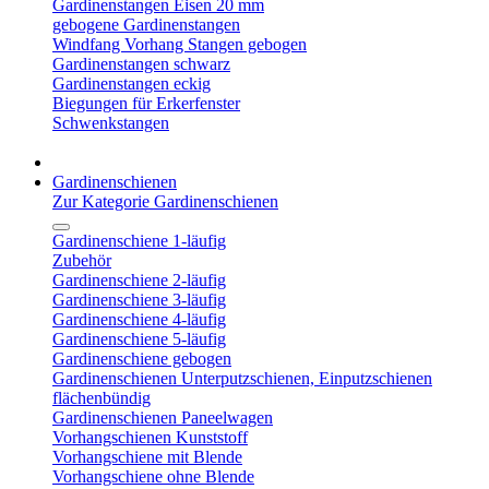
Gardinenstangen Eisen 20 mm
gebogene Gardinenstangen
Windfang Vorhang Stangen gebogen
Gardinenstangen schwarz
Gardinenstangen eckig
Biegungen für Erkerfenster
Schwenkstangen
Gardinenschienen
Zur Kategorie Gardinenschienen
Gardinenschiene 1-läufig
Zubehör
Gardinenschiene 2-läufig
Gardinenschiene 3-läufig
Gardinenschiene 4-läufig
Gardinenschiene 5-läufig
Gardinenschiene gebogen
Gardinenschienen Unterputzschienen, Einputzschienen
flächenbündig
Gardinenschienen Paneelwagen
Vorhangschienen Kunststoff
Vorhangschiene mit Blende
Vorhangschiene ohne Blende